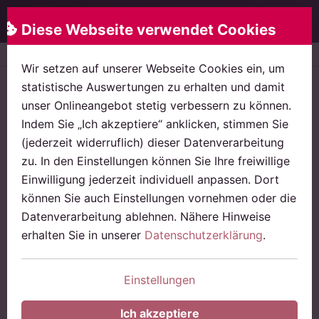
Rose & Partner
Menü
Diese Webseite verwendet Cookies
Startseite
News
Es kann nur einen geben
Wir setzen auf unserer Webseite Cookies ein, um
statistische Auswertungen zu erhalten und damit
Unternehmensnachfolge
unser Onlineangebot stetig verbessern zu können.
Es kann nur einen geben
Indem Sie „Ich akzeptiere“ anklicken, stimmen Sie
(jederzeit widerruflich) dieser Datenverarbeitung
Unternehmensnachfolge bei Trigema
zu. In den Einstellungen können Sie Ihre freiwillige
Einwilligung jederzeit individuell anpassen. Dort
Veröffentlicht am:
16.07.2019
können Sie auch Einstellungen vornehmen oder die
Lesedauer:
3 Minuten
Datenverarbeitung ablehnen. Nähere Hinweise
erhalten Sie in unserer
Datenschutzerklärung
.
ROSE & PARTNER Rechtsanwälte
Autor
Steuerberater
Einstellungen
Ich akzeptiere
Unternehmensnachfolge bei Trigema