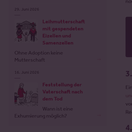
no
29. Juni 2026
Leihmutterschaft
mit gespendeten
Eizellen und
Samenzellen
Ohne Adoption keine
Mutterschaft
3
16. Juni 2026
Feststellung der
Ei
Vaterschaft nach
un
dem Tod
vo
Wann ist eine
Re
Exhumierung möglich?
4