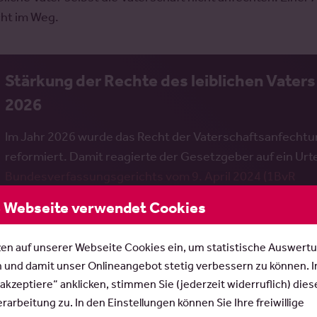
cht im Weg.
Stärkung der Rechte des leiblichen Vaters
2026
Im Jahr 2026 wurde das Recht der Vaterschaftsanfecht
reformiert. Damit reagierte der Gesetzgeber auf ein Urte
Bundesverfassungsgerichts vom 9. April 2024 (1BvR
2017/21)
, in dem die Stärkung der Rechte des leiblichen
 Webseite verwendet Cookies
(biologischen) Vaters angemahnt wurde. Wichtige
Änderungen:
zen auf unserer Webseite Cookies ein, um statistische Auswert
n und damit unser Onlineangebot stetig verbessern zu können. 
Während früher ein laufendes Vaterschaftsfeststell
 akzeptiere“ anklicken, stimmen Sie (jederzeit widerruflich) dies
anderen Mannes
mit Zustimmung der Mutter gesperr
arbeitung zu. In den Einstellungen können Sie Ihre freiwillige
schwebend unwirksam und wird nur dann wirksam, we