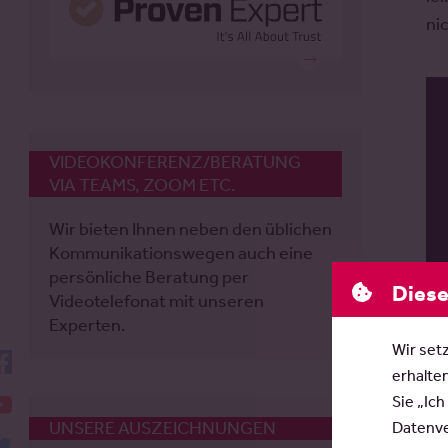
ni
VIDEOKONFERENZ/BERATUNG
VIA TEAMS, ZOOM ETC.
Wir bieten Ihnen neben den üblichen
Kommunikationswegen auch eine
persönliche Beratung per
Diese
Videotelefonat mit unseren
Experten.
Wir set
facebook
erhalte
YouTube
Sie „Ich
UNSERE AUSZEICHNUNGEN
Datenver
twitter