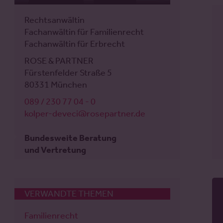
Rechtsanwalt
Rechtsanwältin
Fachanwalt für Familienrecht
Fachanwältin für Familienrecht
Mediator
Fachanwältin für Erbrecht
ROSE & PARTNER
ROSE & PARTNER
Jungfernstieg 40
Fürstenfelder Straße 5
20354 Hamburg
80331 München
040 / 414 37 59 - 0
089 / 230 77 04 - 0
weiss@rosepartner.de
kolper-deveci@rosepartner.de
Bundesweite Beratung
Bundesweite Beratung
und Vertretung
und Vertretung
VERWANDTE THEMEN
Familienrecht