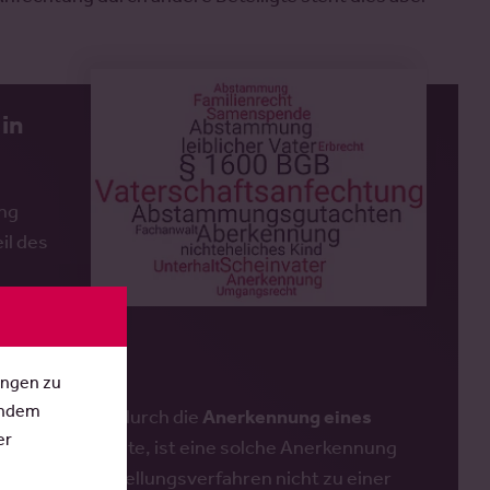
 in
ung
il des
ungen zu
Indem
ungsverfahren durch die
Anerkennung eines
er
t werden konnte, ist eine solche Anerkennung
nn das Feststellungsverfahren nicht zu einer