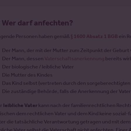
.
Wer darf anfechten?
lgende Personen haben gemäß
§ 1600 Absatz 1 BGB
ein R
Der Mann, der mit der Mutter zum Zeitpunkt der Geburt v
Der Mann, dessen
Vaterschaftsanerkennung
bereits wir
Der biologische / leibliche Vater
Die Mutter des Kindes
Das Kind selbst (vertreten durch den sorgeberechtigten Elt
Die zuständige Behörde, falls die Anerkennung der Vate
er
leibliche Vater
kann nach der familienrechtlichen Rec
ischen dem rechtlichen Vater und dem Kind keine sozial-f
ter die tatsächliche Verantwortung getragen und mit dem 
ibliche Vater selbst die Vaterschaft nicht anfechten. Einer