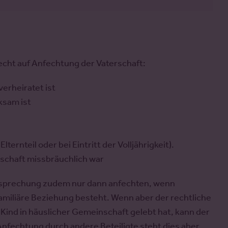
echt auf Anfechtung der Vaterschaft:
erheiratet ist
ksam ist
ernteil oder bei Eintritt der Volljährigkeit).
rschaft missbräuchlich war
htsprechung zudem nur dann anfechten, wenn
amiliäre Beziehung besteht. Wenn aber der rechtliche
Kind in häuslicher Gemeinschaft gelebt hat, kann der
 Anfechtung durch andere Beteiligte steht dies aber