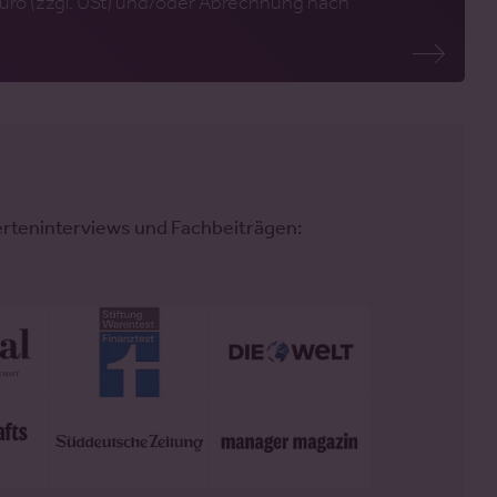
uro (zzgl. USt) und/oder Abrechnung nach
erteninterviews und Fachbeiträgen: