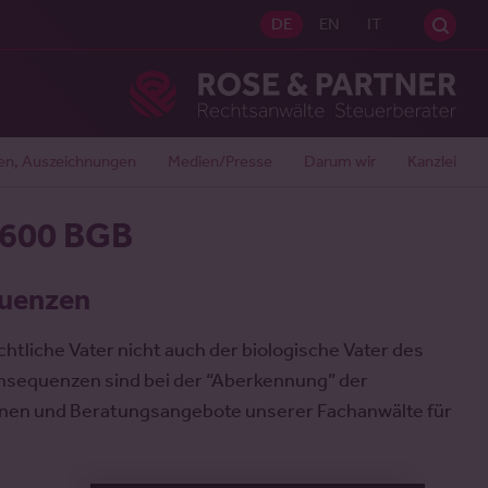
Sei
DE
EN
IT
Ros
en, Auszeichnungen
Medien/Presse
Darum wir
Kanzlei
1600 BGB
quenzen
tliche Vater nicht auch der biologische Vater des
onsequenzen sind bei der “Aberkennung” der
ionen und Beratungsangebote unserer Fachanwälte für