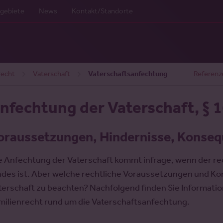
gebiete
News
Kontakt/Standorte
echt
Vaterschaft
Vaterschaftsanfechtung
Referenz
nfechtung der Vaterschaft, § 
oraussetzungen, Hindernisse, Konse
e Anfechtung der Vaterschaft kommt infrage, wenn der rech
ndes ist. Aber welche rechtliche Voraussetzungen und K
terschaft zu beachten? Nachfolgend finden Sie Informat
milienrecht rund um die Vaterschaftsanfechtung.