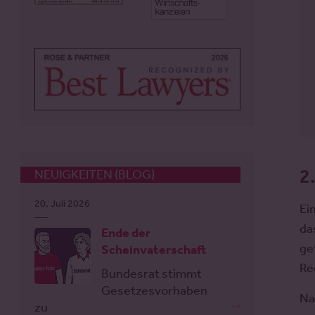
2
NEUIGKEITEN (BLOG)
20. Juli 2026
Ei
da
Ende der
ge
Scheinvaterschaft
Re
Bundesrat stimmt
Gesetzesvorhaben
Na
zu