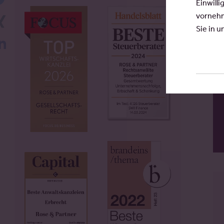
Einwilli
vornehm
Xing
Sie in 
LinkedIn